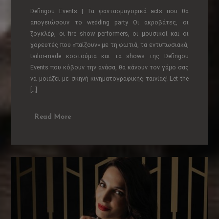
Defingou Events | Τα φαντασμαγορικά acts που θα
απογειώσουν το wedding party Οι ακροβάτες, οι
ζογκλέρ, οι fire show performers, οι μουσικοί και οι
χορευτές που «παίζουν» με τη φωτιά, τα εντυπωσιακά,
tailor-made κοστούμια και τα shows της Defingou
Events που κόβουν την ανάσα, θα κάνουν τον γάμο σας
να μοιάζει με σκηνή κινηματογραφικής ταινίας! Let the
[…]
Read More