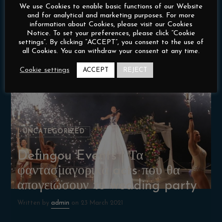
Read More
We use Cookies to enable basic functions of our Website
and for analytical and marketing purposes. For more
information about Cookies, please visit our Cookies
Notice. To set your preferences, please click “Cookie
settings”. By clicking “ACCEPT”, you consent to the use of
all Cookies. You can withdraw your consent at any time.
Cookie settings
ACCEPT
REJECT
UNCATEGORIZED
Defingou Events | Τα
φαντασμαγορικά acts που θα
απογειώσουν το wedding party
Written by
admin
on 23 March 2021